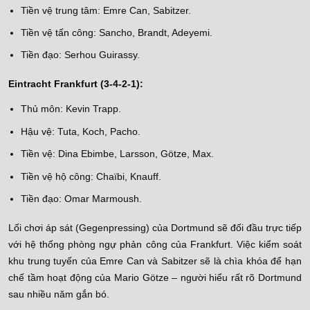
Tiền vệ trung tâm: Emre Can, Sabitzer.
Tiền vệ tấn công: Sancho, Brandt, Adeyemi.
Tiền đạo: Serhou Guirassy.
Eintracht Frankfurt (3-4-2-1):
Thủ môn: Kevin Trapp.
Hậu vệ: Tuta, Koch, Pacho.
Tiền vệ: Dina Ebimbe, Larsson, Götze, Max.
Tiền vệ hộ công: Chaïbi, Knauff.
Tiền đạo: Omar Marmoush.
Lối chơi áp sát (Gegenpressing) của Dortmund sẽ đối đầu trực tiếp
với hệ thống phòng ngự phản công của Frankfurt. Việc kiểm soát
khu trung tuyến của Emre Can và Sabitzer sẽ là chìa khóa để hạn
chế tầm hoạt động của Mario Götze – người hiểu rất rõ Dortmund
sau nhiều năm gắn bó.