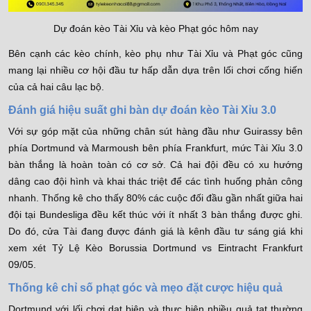
Dự đoán kèo Tài Xỉu và kèo Phạt góc hôm nay
Bên cạnh các kèo chính, kèo phụ như Tài Xỉu và Phạt góc cũng
mang lại nhiều cơ hội đầu tư hấp dẫn dựa trên lối chơi cống hiến
của cả hai câu lạc bộ.
Đánh giá hiệu suất ghi bàn dự đoán kèo Tài Xỉu 3.0
Với sự góp mặt của những chân sút hàng đầu như Guirassy bên
phía Dortmund và Marmoush bên phía Frankfurt, mức Tài Xỉu 3.0
bàn thắng là hoàn toàn có cơ sở. Cả hai đội đều có xu hướng
dâng cao đội hình và khai thác triệt để các tình huống phản công
nhanh. Thống kê cho thấy 80% các cuộc đối đầu gần nhất giữa hai
đội tại Bundesliga đều kết thúc với ít nhất 3 bàn thắng được ghi.
Do đó, cửa Tài đang được đánh giá là kênh đầu tư sáng giá khi
xem xét Tỷ Lệ Kèo Borussia Dortmund vs Eintracht Frankfurt
09/05.
Thống kê chỉ số phạt góc và mẹo đặt cược hiệu quả
Dortmund với lối chơi dạt biên và thực hiện nhiều quả tạt thường