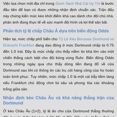
Việc lựa chọn một địa chỉ trong
Danh Sách Nhà Cái Uy Tín
là bước
đầu tiên để bạn có được những nhận định chuẩn xác. Trận đấu
này chứng kiến mức kèo khởi điểm khá cao dành cho đội chủ nhà,
phản ánh đúng thực tế về sức mạnh đội hình và lợi thế sân bãi.
Phân tích tỷ lệ chấp Châu Á dựa trên biến động Odds
Hiện tại, mức chấp phổ biến cho
Tỷ Lệ Kèo Borussia Dortmund vs
Eintracht Frankfurt
đang dao động ở mức Dortmund chấp từ 0.75
đến 1.0 trái. Đây là mức chấp cho thấy niềm tin khá lớn vào một
chiến thắng cách biệt cho đội bóng vùng Ruhr. Biến động Odds
trong những ngày qua cho thấy dòng tiền đang đổ về cửa
Dortmund sau khi có thông tin các trụ cột hàng công của họ hoàn
toàn bình phục. Tuy nhiên, mức chấp 1.0 là một cái bẫy tiềm tàng
nếu Frankfurt chủ động chơi lùi sâu và phong tỏa các khoảng
trống giữa sân.
Nhận định kèo Châu Âu và khả năng thắng trận của
Dortmund
Ở kèo Châu Âu (1×2), tỷ lệ ăn cho cửa Dortmund thắng thường