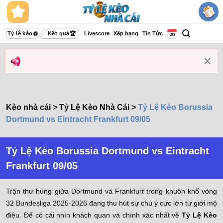
Bỏ
qua
nội
Tỷ lệ kèo
Kết quả
Livescore
Xếp hạng
Tin Tức
dung
Kèo nhà cái
>
Tỷ Lệ Kèo Nhà Cái
>
Tỷ Lệ Kèo Borussia
Dortmund vs Eintracht Frankfurt 09/05
Tỷ Lệ Kèo Borussia Dortmund vs Eintracht
Frankfurt 09/05
Trận thư hùng giữa Dortmund và Frankfurt trong khuôn khổ vòng
32 Bundesliga 2025-2026 đang thu hút sự chú ý cực lớn từ giới mộ
điệu. Để có cái nhìn khách quan và chính xác nhất về
Tỷ Lệ Kèo