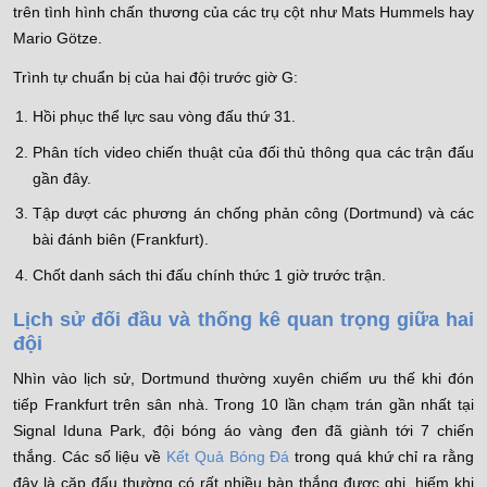
trên tình hình chấn thương của các trụ cột như Mats Hummels hay
Mario Götze.
Trình tự chuẩn bị của hai đội trước giờ G:
Hồi phục thể lực sau vòng đấu thứ 31.
Phân tích video chiến thuật của đối thủ thông qua các trận đấu
gần đây.
Tập dượt các phương án chống phản công (Dortmund) và các
bài đánh biên (Frankfurt).
Chốt danh sách thi đấu chính thức 1 giờ trước trận.
Lịch sử đối đầu và thống kê quan trọng giữa hai
đội
Nhìn vào lịch sử, Dortmund thường xuyên chiếm ưu thế khi đón
tiếp Frankfurt trên sân nhà. Trong 10 lần chạm trán gần nhất tại
Signal Iduna Park, đội bóng áo vàng đen đã giành tới 7 chiến
thắng. Các số liệu về
Kết Quả Bóng Đá
trong quá khứ chỉ ra rằng
đây là cặp đấu thường có rất nhiều bàn thắng được ghi, hiếm khi