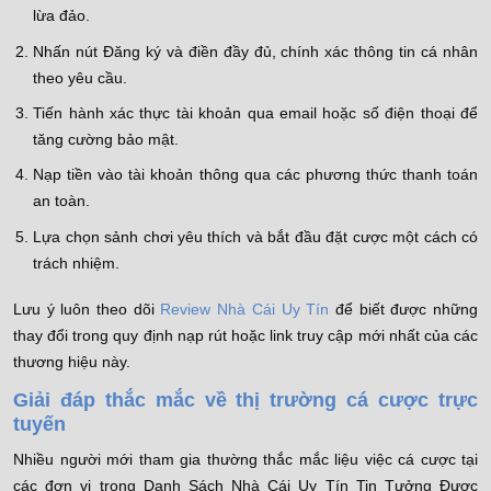
lừa đảo.
Nhấn nút Đăng ký và điền đầy đủ, chính xác thông tin cá nhân
theo yêu cầu.
Tiến hành xác thực tài khoản qua email hoặc số điện thoại để
tăng cường bảo mật.
Nạp tiền vào tài khoản thông qua các phương thức thanh toán
an toàn.
Lựa chọn sảnh chơi yêu thích và bắt đầu đặt cược một cách có
trách nhiệm.
Lưu ý luôn theo dõi
Review Nhà Cái Uy Tín
để biết được những
thay đổi trong quy định nạp rút hoặc link truy cập mới nhất của các
thương hiệu này.
Giải đáp thắc mắc về thị trường cá cược trực
tuyến
Nhiều người mới tham gia thường thắc mắc liệu việc cá cược tại
các đơn vị trong Danh Sách Nhà Cái Uy Tín Tin Tưởng Được