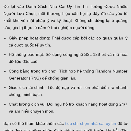
Để lọt vào Danh Sách Nhà Cái Uy Tín Tin Tưởng Được Nhiều
Người Lựa Chọn, một thương hiệu cần hội tụ đầy đủ các yếu tố
khắt khe về mặt pháp lý và kỹ thuật. Không chỉ dừng lại ở quảng
cáo, giá trị thực tế nằm ở trải nghiệm người dùng.
Giấy phép hoạt động: Phải được cấp bởi các cơ quan quản lý
cá cược quốc tế uy tín.
Hệ thống bảo mật: Sử dụng công nghệ SSL 128 bit và mã hóa
dữ liệu đầu cuối.
Công bằng trong trò chơi: Tích hợp hệ thống Random Number
Generator (RNG) để chống gian lận.
Giao dịch tài chính: Tốc độ nạp và rút tiền phải diễn ra nhanh
chóng, minh bạch.
Chất lượng dịch vụ: Đội ngũ hỗ trợ khách hàng hoạt động 24/7
và am hiểu chuyên môn.
Bạn có thể tham khảo thêm các
tiêu chí chọn nhà cái uy tín
để tự
mình đưa ra những nhận định chính xác nhất trước khi bắt đầu