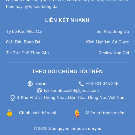
hôm nay
,
tỷ lệ kèo bóng đá
LIÊN KẾT NHANH
Tỷ Lệ Kèo Nhà Cái
Soi Kèo Bóng Đá
Giải Đấu Bóng Đá
Kinh Nghiệm Cá Cược
Tin Tức Thể Thao 24h
Review Nhà Cái
THEO DÕI CHÚNG TÔI TRÊN
slny.io
+84 901 345 345
tylekeonhacai88@gmail.com
1 Khu Phố 3, Thống Nhất, Biên Hòa, Đồng Nai, Việt Nam
Chính sách bảo mật
Miễn trừ trách nhiệm
© 2025 Bản quyền thuộc về
slny.io