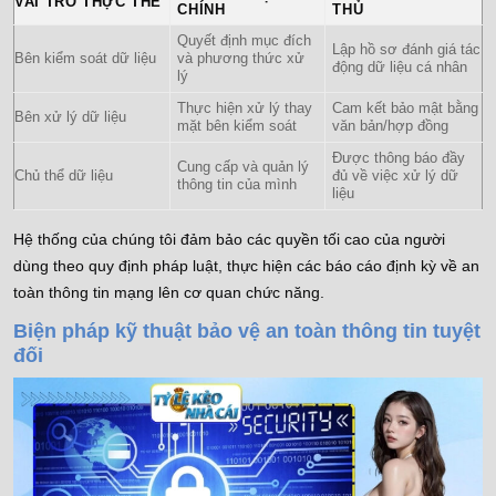
VAI TRÒ THỰC THỂ
CHÍNH
THỦ
Quyết định mục đích
Lập hồ sơ đánh giá tác
Bên kiểm soát dữ liệu
và phương thức xử
động dữ liệu cá nhân
lý
Thực hiện xử lý thay
Cam kết bảo mật bằng
Bên xử lý dữ liệu
mặt bên kiểm soát
văn bản/hợp đồng
Được thông báo đầy
Cung cấp và quản lý
Chủ thể dữ liệu
đủ về việc xử lý dữ
thông tin của mình
liệu
Hệ thống của chúng tôi đảm bảo các quyền tối cao của người
dùng theo quy định pháp luật, thực hiện các báo cáo định kỳ về an
toàn thông tin mạng lên cơ quan chức năng.
Biện pháp kỹ thuật bảo vệ an toàn thông tin tuyệt
đối