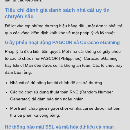
Tiêu chí đánh giá danh sách nhà cái uy tín
chuyên sâu
Để lọt vào top những thương hiệu hàng đầu, một đơn vị phải trải
qua các vòng kiểm định khắt khe về mặt pháp lý và kỹ thuật.
Giấy phép hoạt động PAGCOR và Curacao eGaming
Pháp lý là điều kiện tiên quyết. Một nhà cái không có giấy phép
từ các tổ chức như PAGCOR (Philippines), Curacao eGaming
hay Isle of Man đều được coi là không an toàn. Các tổ chức này
đảm bảo rằng:
Nhà cái có đủ năng lực tài chính để chi trả thưởng.
Các trò chơi sử dụng thuật toán RNG (Random Number
Generator) để đảm bảo tính ngẫu nhiên.
Mọi tranh chấp giữa người chơi và nhà cái sẽ được một bên
thứ ba phân xử công bằng.
Hệ thống bảo mật SSL và mã hóa dữ liệu cá nhân