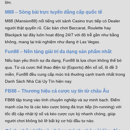
lớn.
M88 – Sòng bài trực tuyến đẳng cấp quốc tế
M88 (Mansion88) nổi tiếng với sảnh Casino trực tiếp có Dealer
người thật quyến rũ. Các bàn chơi Baccarat, Roulette hay
Blackjack tại đây luôn hoạt động 24/7 với độ trễ gần như bằng
không, mang lại trải nghiệm như đang ở Las Vegas.
Fun88 – Nền tảng giải trí đa dạng sản phẩm nhất
Nếu bạn yêu thích sự đa dạng, Fun88 là lựa chọn không thể bỏ
qua. Từ cá cược thể thao điện tử (Esports) đến xổ số, lô đề 3
miền, Fun88 đều cung cấp mức trả thưởng cạnh tranh nhất trong
Danh Sách Nhà Cái Uy Tín hiện nay.
FB88 – Thương hiệu cá cược uy tín từ châu Âu
FB88 tập trung vào tính chuyên nghiệp và sự minh bạch. Điểm
mạnh của họ là các kèo cược bóng đá trực tiếp (In-running) với
tốc độ cập nhật tỷ số và kèo cược cực kỳ nhanh chóng, giúp
người chơi không bỏ lỡ bất kỳ cơ hội đầu tư nào.