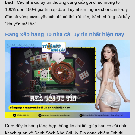
bạch. Các nhà cái uy tín thường cung cấp gói chào mừng từ
100% đến 150% giá trị nạp đầu. Tuy nhiên, người chơi cần lưu ý
đến số vòng cược yêu cầu để có thể rút tiền, tránh những cái bẫy
“khuyến mãi ảo”.
Bảng xếp hạng 10 nhà cái uy tín nhất hiện nay
Dưới đây là bảng tổng hợp thông tin chi tiết giúp bạn có cái nhìn
khách quan về Danh Sách Nhà Cái Uy Tín đang chiếm lĩnh thị