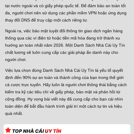
tại nước ngoài và có giấy phép quốc tế. Để đảm bảo an toàn tối
đa, người chơi nên sử dụng các phần mềm VPN hoặc ứng dụng
thay đổi DNS để truy cập một cách riêng tư.
Ngoài ra, việc bảo mật tuyệt đối thông tin giao dịch ngân hàng
thông qua các ví điện tử hoặc tiền mã hóa đang trở thành xu
hướng an toàn nhất năm 2026. Một Danh Sách Nhà Cái Uy Tín
chất lượng sẽ luôn cung cấp các giải pháp ẩn danh này cho
người chơi.
Việc lựa chọn đúng Danh Sách Nhà Cái Uy Tín là yếu tố quyết
định đến 90% sự an toàn và thành công của bạn trong thế giới
cá cược trực tuyến. Hãy luôn là người chơi thông thái bằng cách
kiểm tra kỹ các tiêu chí về giấy phép, bảo mật và phản hồi từ
cộng đồng. Hy vọng bài viết này đã cung cấp cho bạn cái nhìn
toàn diện để bắt đầu hành trình giải trí một cách tự tin và hiệu
quả nhất.
TOP NHÀ CÁI
UY TÍN