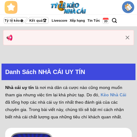
Bỏ
qua
nội
Tỷ lệ kèo
Kết quả
Livescore
Xếp hạng
Tin Tức
dung
Danh Sách NHÀ CÁI UY TÍN
Nhà cái uy tín
là nơi mà dân cá cược nào cũng mong muốn
tham gia nhưng việc tìm lại khá phức tạp. Do đó,
Kèo Nhà Cái
đã tổng hợp các nhà cái uy tín nhất theo đánh giá của các
chuyên gia. Trong bài viết này, chúng tôi sẽ bật mí cách nhận
biết nhà cái chất lượng qua những tiêu chí khách quan nhất.