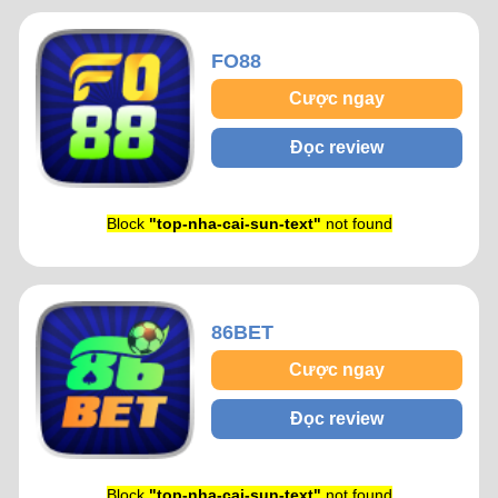
FO88
Cược ngay
Đọc review
Block
"top-nha-cai-sun-text"
not found
86BET
Cược ngay
Đọc review
Block
"top-nha-cai-sun-text"
not found