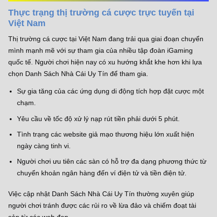
Thực trạng thị trường cá cược trực tuyến tại
Việt Nam
Thị trường cá cược tại Việt Nam đang trải qua giai đoạn chuyển
mình mạnh mẽ với sự tham gia của nhiều tập đoàn iGaming
quốc tế. Người chơi hiện nay có xu hướng khắt khe hơn khi lựa
chọn Danh Sách Nhà Cái Uy Tín để tham gia.
Sự gia tăng của các ứng dụng di động tích hợp đặt cược một
chạm.
Yêu cầu về tốc độ xử lý nạp rút tiền phải dưới 5 phút.
Tình trạng các website giả mạo thương hiệu lớn xuất hiện
ngày càng tinh vi.
Người chơi ưu tiên các sàn có hỗ trợ đa dạng phương thức từ
chuyển khoản ngân hàng đến ví điện tử và tiền điện tử.
Việc cập nhật Danh Sách Nhà Cái Uy Tín thường xuyên giúp
người chơi tránh được các rủi ro về lừa đảo và chiếm đoạt tài
sản từ các web đen.