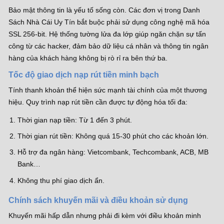
Bảo mật thông tin là yếu tố sống còn. Các đơn vị trong Danh
Sách Nhà Cái Uy Tín bắt buộc phải sử dụng công nghệ mã hóa
SSL 256-bit. Hệ thống tường lửa đa lớp giúp ngăn chặn sự tấn
công từ các hacker, đảm bảo dữ liệu cá nhân và thông tin ngân
hàng của khách hàng không bị rò rỉ ra bên thứ ba.
Tốc độ giao dịch nạp rút tiền minh bạch
Tính thanh khoản thể hiện sức mạnh tài chính của một thương
hiệu. Quy trình nạp rút tiền cần được tự động hóa tối đa:
Thời gian nạp tiền: Từ 1 đến 3 phút.
Thời gian rút tiền: Không quá 15-30 phút cho các khoản lớn.
Hỗ trợ đa ngân hàng: Vietcombank, Techcombank, ACB, MB
Bank…
Không thu phí giao dịch ẩn.
Chính sách khuyến mãi và điều khoản sử dụng
Khuyến mãi hấp dẫn nhưng phải đi kèm với điều khoản minh