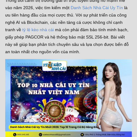
Trong bối cảnh thị trường giải trí trực tuyến bùng nổ mạnh mẽ
vào năm 2026, việc tìm kiếm một
Danh Sách Nhà Cái Uy Tín
là
ưu tiên hàng đầu của mọi cược thủ. Với sự phát triển của công
nghệ AI và Blockchain, các nền tảng cá cược không chỉ cạnh
tranh về
tỷ lệ kèo nhà cái
mà còn phải đảm bảo tính minh bạch,
giấy phép PAGCOR và hệ thống bảo mật SSL 256-bit. Bài viết
này sẽ giúp bạn phân tích chuyên sâu và lựa chọn được bến đỗ
an toàn nhất cho nguồn vốn của mình.