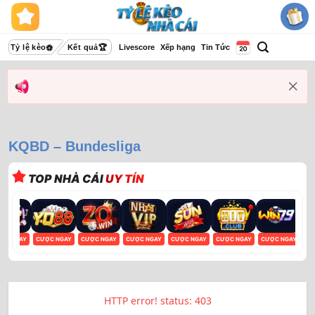
Bỏ
qua
nội
Tỷ lệ kèo
Kết quả
Livescore
Xếp hạng
Tin Tức
dung
KQBD – Bundesliga
TOP NHÀ CÁI
UY TÍN
ỢC NGAY
CƯỢC NGAY
CƯỢC NGAY
CƯỢC NGAY
CƯỢC NGAY
CƯỢC NGAY
CƯỢC NGAY
CƯ
HTTP error! status: 403