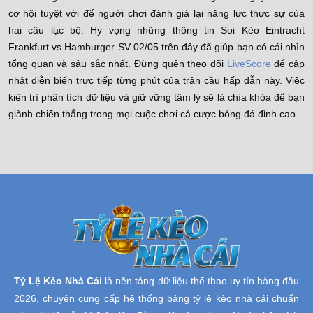
cơ hội tuyệt vời để người chơi đánh giá lại năng lực thực sự của
hai câu lạc bộ. Hy vọng những thông tin Soi Kèo Eintracht
Frankfurt vs Hamburger SV 02/05 trên đây đã giúp bạn có cái nhìn
tổng quan và sâu sắc nhất. Đừng quên theo dõi
LiveScore
để cập
nhật diễn biến trực tiếp từng phút của trận cầu hấp dẫn này. Việc
kiên trì phân tích dữ liệu và giữ vững tâm lý sẽ là chìa khóa để bạn
giành chiến thắng trong mọi cuộc chơi cá cược bóng đá đỉnh cao.
Tỷ Lệ Kèo Nhà Cái
là nền tảng dữ liệu thể thao uy tín hàng đầu
2026, chuyên cung cấp hệ thống bảng tỷ lệ kèo nhà cái chuẩn