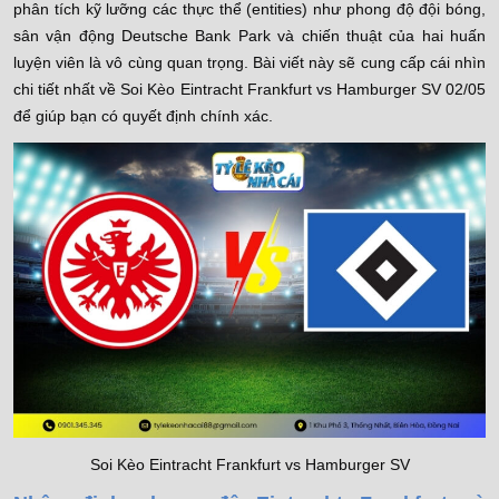
phân tích kỹ lưỡng các thực thể (entities) như phong độ đội bóng,
sân vận động Deutsche Bank Park và chiến thuật của hai huấn
luyện viên là vô cùng quan trọng. Bài viết này sẽ cung cấp cái nhìn
chi tiết nhất về Soi Kèo Eintracht Frankfurt vs Hamburger SV 02/05
để giúp bạn có quyết định chính xác.
Soi Kèo Eintracht Frankfurt vs Hamburger SV