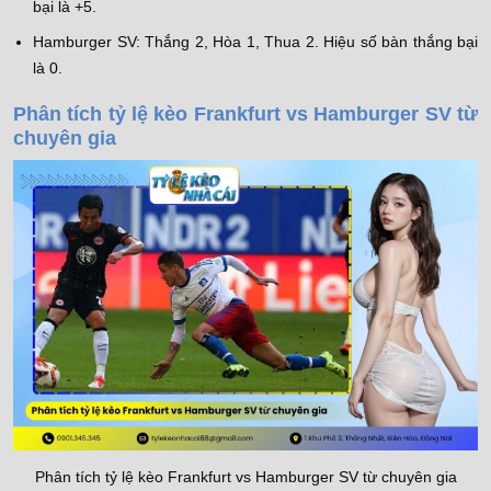
bại là +5.
Hamburger SV: Thắng 2, Hòa 1, Thua 2. Hiệu số bàn thắng bại
là 0.
Phân tích tỷ lệ kèo Frankfurt vs Hamburger SV từ
chuyên gia
Phân tích tỷ lệ kèo Frankfurt vs Hamburger SV từ chuyên gia