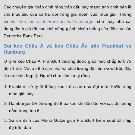
Các chuyên gia nhận định rằng trận đấu này mang tính chất bản lề
cho mục tiêu của cả hai đội trong giai đoạn cuối mùa giải. Thông
tin
Soi Kèo Eintracht Frankfurt vs Hamburger
cho thấy nhà cái
đang đánh giá rất cao khả năng giành chiến thắng của đội chủ sân
Deutsche Bank Park.
Soi kèo Châu Á và kèo Châu Âu trận Frankfurt vs
Hamburg
Ở tỷ lệ kèo Châu Á, Frankfurt thường được giao mức chấp từ 0.75
đến 1 trái. Với ưu thế sân nhà và chất lượng đội hình vượt trội, đây
là mức kèo hợp lý. Người chơi cần lưu ý rằng:
Frankfurt có tỷ lệ thắng kèo trên sân nhà đạt mức 65% trong
mùa giải này.
Hamburger SV thường để thua kèo khi đối đầu với các đội bóng
nằm trong top 6.
Sự ổn định của Mario Götze giúp Frankfurt kiểm soát tốt nhịp
độ trận đấu.