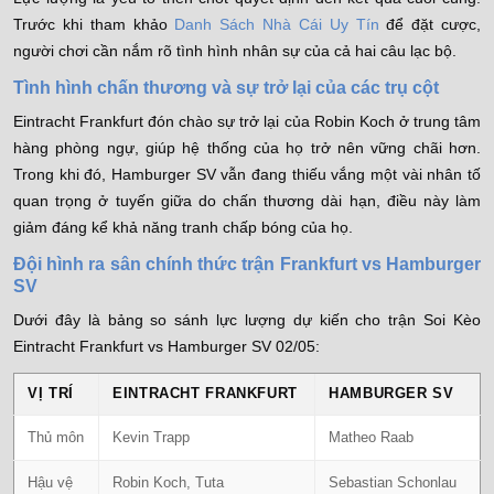
Trước khi tham khảo
Danh Sách Nhà Cái Uy Tín
để đặt cược,
người chơi cần nắm rõ tình hình nhân sự của cả hai câu lạc bộ.
Tình hình chấn thương và sự trở lại của các trụ cột
Eintracht Frankfurt đón chào sự trở lại của Robin Koch ở trung tâm
hàng phòng ngự, giúp hệ thống của họ trở nên vững chãi hơn.
Trong khi đó, Hamburger SV vẫn đang thiếu vắng một vài nhân tố
quan trọng ở tuyến giữa do chấn thương dài hạn, điều này làm
giảm đáng kể khả năng tranh chấp bóng của họ.
Đội hình ra sân chính thức trận Frankfurt vs Hamburger
SV
Dưới đây là bảng so sánh lực lượng dự kiến cho trận Soi Kèo
Eintracht Frankfurt vs Hamburger SV 02/05:
VỊ TRÍ
EINTRACHT FRANKFURT
HAMBURGER SV
Thủ môn
Kevin Trapp
Matheo Raab
Hậu vệ
Robin Koch, Tuta
Sebastian Schonlau