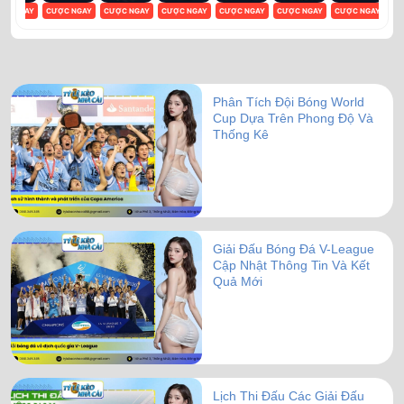
Giải Đấu Bóng Đá Nam Mỹ Copa America
ỢC NGAY
CƯỢC NGAY
CƯỢC NGAY
CƯỢC NGAY
CƯỢC NGAY
CƯỢC NGAY
CƯỢC NGAY
CƯ
Tổng Quan Đầy Đủ Nhất
Phân Tích Đội Bóng World
Cup Dựa Trên Phong Độ Và
Thống Kê
Giải Đấu Bóng Đá V-League
Cập Nhật Thông Tin Và Kết
Quả Mới
Lịch Thi Đấu Các Giải Đấu