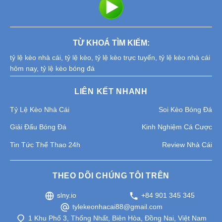
TỪ KHOÁ TÌM KIẾM:
tỷ lệ kèo nhà cái
,
tỷ lệ kèo
,
tỷ lệ kèo trực tuyến
,
tỷ lệ kèo nhà cái
hôm nay
,
tỷ lệ kèo bóng đá
LIÊN KẾT NHANH
Tỷ Lệ Kèo Nhà Cái
Soi Kèo Bóng Đá
Giải Đấu Bóng Đá
Kinh Nghiệm Cá Cược
Tin Tức Thể Thao 24h
Review Nhà Cái
THEO DÕI CHÚNG TÔI TRÊN
slny.io
+84 901 345 345
tylekeonhacai88@gmail.com
1 Khu Phố 3, Thống Nhất, Biên Hòa, Đồng Nai, Việt Nam